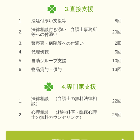
3.直接支援
1.
法廷付添い支援等
8回
法律相談付き添い 弁護士事務所
2.
20回
等への付添い
3.
警察署・病院等への付添い
2回
4.
代理傍聴
5回
5.
自助グループ支援
10回
6.
物品貸与・供与
13回
4.専門家支援
法律相談 （弁護士の無料法律相
1.
22回
談）
心理相談 （精神科医・臨床心理
2.
25回
士の無料カウンセリング）