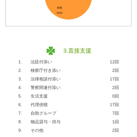
3.直接支援
1.
法廷付添い
12回
2.
検察庁付き添い
2回
3.
法律相談付添い
17回
4.
警察関連付添い
2回
5.
生活支援
0回
6.
代理傍聴
17回
7.
自助グループ
7回
8.
物品貸与・供与
1回
9.
その他
2回